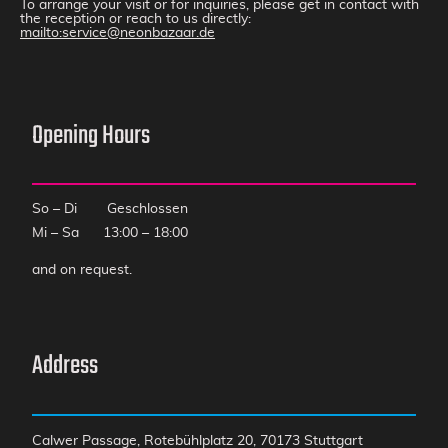
To arrange your visit or for inquiries, please get in contact with
the reception or reach to us directly:
mailto:service@neonbazaar.de
Opening Hours
So
–
Di
Geschlossen
Mi
–
Sa
13:00
–
18:00
and on request.
Address
Calwer Passage, Rotebühlplatz 20, 70173 Stuttgart