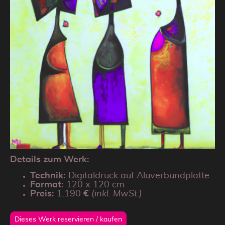
Details zum Werk:
Technik:
Digitaldruck auf Aluverbundplatte
Format:
120 x 120 cm
Preis:
1.190
€
(inkl. MwSt.)
Dieses Werk reservieren / kaufen