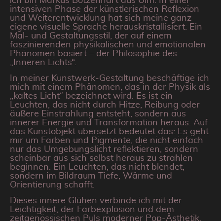
ch bin Markus Botzenhart aus Ulm. In einer
I
intensiven Phase der künstlerischen Reflexion
und Weiterentwicklung hat sich meine ganz
eigene visuelle Sprache herauskristallisiert: Ein
Mal- und Gestaltungsstil, der auf einem
faszinierenden physikalischen und emotionalen
Phänomen basiert – der Philosophie des
„Inneren Lichts“.
In meiner Kunstwerk-Gestaltung beschäftige ich
mich mit einem Phänomen, das in der Physik als
„kaltes Licht“ bezeichnet wird. Es ist ein
Leuchten, das nicht durch Hitze, Reibung oder
äußere Einstrahlung entsteht, sondern aus
innerer Energie und Transformation heraus. Auf
das Kunstobjekt übersetzt bedeutet das: Es geht
mir um Farben und Pigmente, die nicht einfach
nur das Umgebungslicht reflektieren, sondern
scheinbar aus sich selbst heraus zu strahlen
beginnen. Ein Leuchten, das nicht blendet,
sondern im Bildraum Tiefe, Wärme und
Orientierung schafft.
Dieses innere Glühen verbinde ich mit der
Leichtigkeit, der Farbexplosion und dem
zeitgenössischen Puls moderner Pop-Ästhetik.